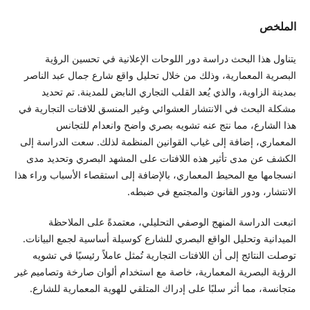
الملخص
يتناول هذا البحث دراسة دور اللوحات الإعلانية في تحسين الرؤية
البصرية المعمارية، وذلك من خلال تحليل واقع شارع جمال عبد الناصر
بمدينة الزاوية، والذي يُعد القلب التجاري النابض للمدينة. تم تحديد
مشكلة البحث في الانتشار العشوائي وغير المنسق للافتات التجارية في
هذا الشارع، مما نتج عنه تشويه بصري واضح وانعدام للتجانس
المعماري، إضافة إلى غياب القوانين المنظمة لذلك. سعت الدراسة إلى
الكشف عن مدى تأثير هذه اللافتات على المشهد البصري وتحديد مدى
انسجامها مع المحيط المعماري، بالإضافة إلى استقصاء الأسباب وراء هذا
الانتشار، ودور القانون والمجتمع في ضبطه.
اتبعت الدراسة المنهج الوصفي التحليلي، معتمدةً على الملاحظة
الميدانية وتحليل الواقع البصري للشارع كوسيلة أساسية لجمع البيانات.
توصلت النتائج إلى أن اللافتات التجارية تُمثل عاملاً رئيسيًا في تشويه
الرؤية البصرية المعمارية، خاصة مع استخدام ألوان صارخة وتصاميم غير
متجانسة، مما أثر سلبًا على إدراك المتلقي للهوية المعمارية للشارع.