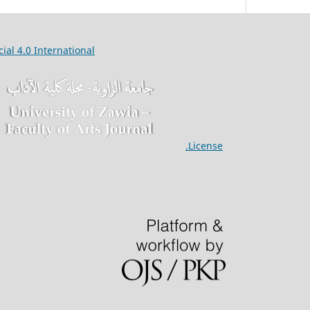
ial 4.0
International
Articles published in the Univ Zawia Faculty Arts J are licensed under a
License.