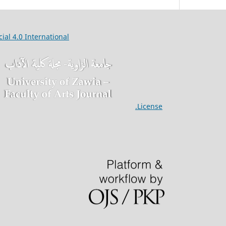
ial 4.0
International
Articles published in the Univ Zawia Faculty Arts J are licensed under a
License.