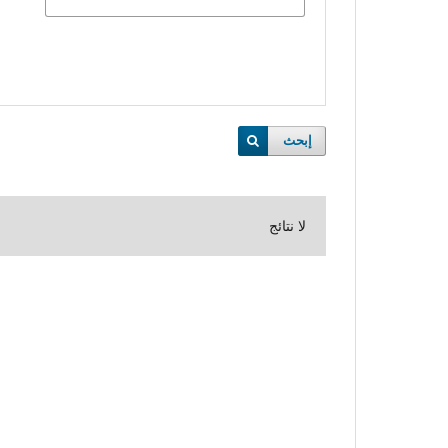
إبحث
لا نتائج