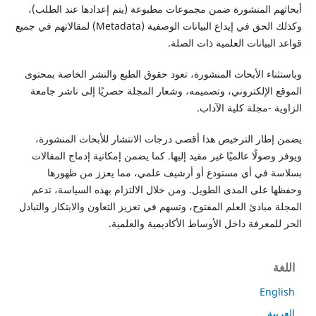
أبحاثهم المنشورة ضمن مجموعات مطبوعة (يتم إعدادها عند الطلب)،
وكذلك الحق في إيداع البيانات الوصفية (Metadata) لمقالاتهم في جميع
قواعد البيانات العلمية ذات الصلة.
وباستثناء الأبحاث المنشورة، تعود حقوق الطبع والنشر الخاصة بمحتوى
الموقع الإلكتروني، وتصميمه، وشعار المجلة حصريًا إلى ناشر جامعة
الزاوية -مجلة كلية الآداب.
يضمن إطار الترخيص هذا أقصى درجات الانتشار للأبحاث المنشورة،
ويوفر وصولًا عالميًا غير مقيد إليها. كما يضمن إمكانية إدماج المقالات
بسلاسة في أي مستودع أو أرشيف علمي، مما يعزز من ظهورها
وحفظها على المدى الطويل. ومن خلال الالتزام بهذه السياسة، تدعم
المجلة مبادئ العلم المفتوح، وتسهم في تعزيز التعاون والابتكار والتبادل
الحر للمعرفة داخل الأوساط الأكاديمية والعلمية.
اللغة
English
العربية