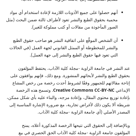
أنهم حصلوا على جميع الأذونات اللازمة لإعادة استخدام أي مواد
محمية بحقوق الطبع والنشر تعود لأطراف ثالثة ضمن البحث (مثل
الصور المأخوذة من مقالات أو كتب مملوكة للغير).
أن الشخص الموقِّع على اتفاقية النشر هو صاحب حقوق الطبع
والنشر للمخطوطة أو الممثل القانوني لجهة العمل (في الحالات
التي تعود فيها حقوق الطبع والنشر إلى جهة العمل).
عند النشر في جامعة الزاوية -مجلة كلية الآداب، يحتفظ المؤلفون
بحقوق الطبع والنشر لأبحاثهم المنشورة. ومع ذلك، فإنهم يوافقون على
إتاحة مقالاتهم للجمهور وفقًا لشروط أحدث رخصة من رخص المشاع
الإبداعي
Creative Commons CC-BY-NC
. وتسمح هذه الرخصة
بإعادة توزيع محتوى المقال، وإعادة مزجه، والبناء عليه بأي شكل ممكن،
شريطة ألا يكون ذلك لأغراض تجارية، مع ضرورة الإشارة المناسبة إلى
المصدر الأصلي (أي جامعة الزاوية -مجلة كلية الآداب.
وبالإضافة إلى الحقوق التي تتيحها الرخصة المذكورة أعلاه، يمنح
المؤلفون جامعة الزاوية -مجلة كلية الآداب الحق الحصري في بيع