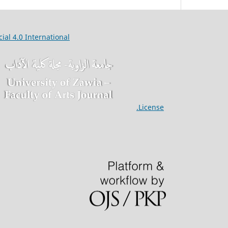
ial 4.0
International
Articles published in the Univ Zawia Faculty Arts J are licensed under a
License.