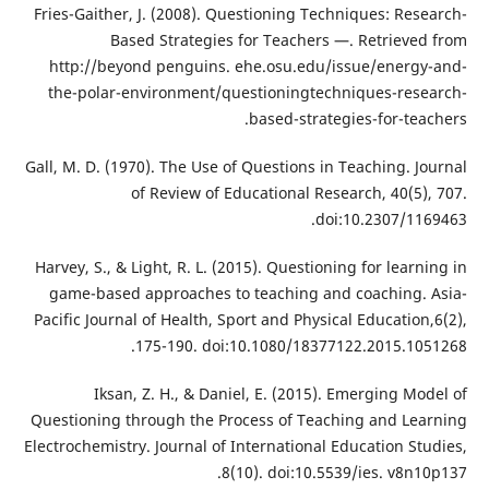
Fries-Gaither, J. (2008). Questioning Techniques: Research-
Based Strategies for Teachers —. Retrieved from
http://beyond penguins. ehe.osu.edu/issue/energy-and-
the-polar-environment/questioningtechniques-research-
based-strategies-for-teachers.
Gall, M. D. (1970). The Use of Questions in Teaching. Journal
of Review of Educational Research, 40(5), 707.
doi:10.2307/1169463.
Harvey, S., & Light, R. L. (2015). Questioning for learning in
game-based approaches to teaching and coaching. Asia-
Pacific Journal of Health, Sport and Physical Education,6(2),
175-190. doi:10.1080/18377122.2015.1051268.
Iksan, Z. H., & Daniel, E. (2015). Emerging Model of
Questioning through the Process of Teaching and Learning
Electrochemistry. Journal of International Education Studies,
8(10). doi:10.5539/ies. v8n10p137.