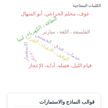
الكلمات المفتاحية
عوف، محلم الخزاعي، أبو المنهال
الطاقة ، الكهرباء ، ليبيا
الفلسفة ، اللغة ، سارتر
خدمات ، فندق ، الحسنين
الوقف ، الابتداء ، القران
الاستعمار
جودة ،
قيام الليل، فضله، آدابه، الإعجاز
قوالب النماذج والاستمارات