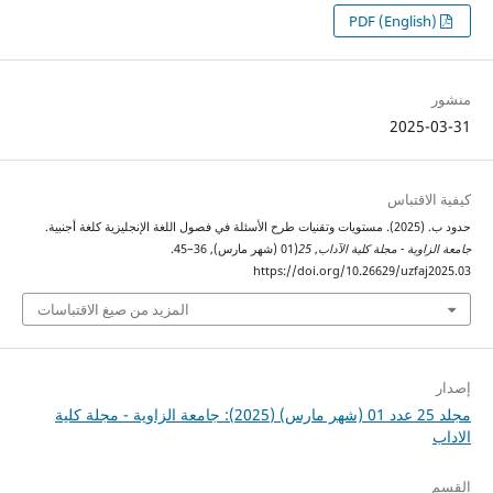
PDF (English)
منشور
2025-03-31
كيفية الاقتباس
حدود ب. (2025). مستويات وتقنيات طرح الأسئلة في فصول اللغة الإنجليزية كلغة أجنبية.
جامعة الزاوية - مجلة كلية الآداب
,
25
(01 (شهر مارس), 36–45.
https://doi.org/10.26629/uzfaj2025.03
المزيد من صيغ الاقتباسات
إصدار
مجلد 25 عدد 01 (شهر مارس) (2025): جامعة الزاوية - مجلة كلية
الاداب
القسم